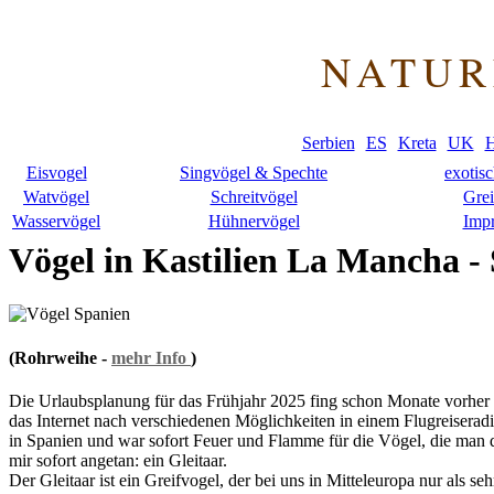
NATUR
Serbien
ES
Kreta
UK
H
Eisvogel
Singvögel & Spechte
exotis
Watvögel
Schreitvögel
Grei
Wasservögel
Hühnervögel
Imp
Vögel in Kastilien La Mancha -
(Rohrweihe -
mehr Info
)
Die Urlaubsplanung für das Frühjahr 2025 fing schon Monate vorher an.
das Internet nach verschiedenen Möglichkeiten in einem Flugreiseradi
in Spanien und war sofort Feuer und Flamme für die Vögel, die man 
mir sofort angetan: ein Gleitaar.
Der Gleitaar ist ein Greifvogel, der bei uns in Mitteleuropa nur als se