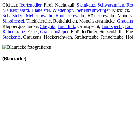
Gleitaar,
Iberienadler,
Pirol, Nachtigall,
Steinkauz,
Schwarzmilan,
Rot
Mäusebussard,
Blauelster,
Wiedehopf,
Iberienraubwürger,
Kuckuck,
Schafstelze,
Mehlschwalbe,
Rauchschwalbe,
Rötelschwalbe, Mauersegl
Singdrossel,
Theklalerche, Rotkehlchen, Mönchsgrasmücke,
Grauam
Klappergrasmücke,
Stieglitz,
Buchfink,
Grünspecht,
Buntspecht,
Eich
Rabenkrähe,
Elster,
Grauschnäpper,
Flußuferläufer, Stelzenläufer, Fl
Stockente,
Graugans, Höckerschwan, Straßentaube, Ringeltaube, Hoh
(Blauracke)
Vogelfotografie Reise
Vogelbeobachtung Spanien
Adler Fotoansitz
Gr