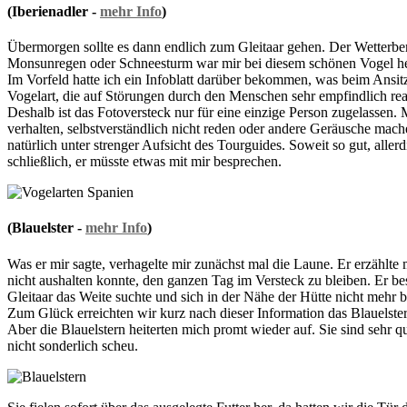
(Iberienadler -
mehr Info
)
Übermorgen sollte es dann endlich zum Gleitaar gehen. Der Wetterberi
Monsunregen oder Schneesturm war mir bei diesem schönen Vogel her
Im Vorfeld hatte ich ein Infoblatt darüber bekommen, was beim Ansitz 
Vogelart, die auf Störungen durch den Menschen sehr empfindlich reag
Deshalb ist das Fotoversteck nur für eine einzige Person zugelassen. 
verhalten, selbstverständlich nicht reden oder andere Geräusche mac
natürlich unter strenger Aufsicht des Tourguides. Soweit so gut, alle
schließlich, er müsste etwas mit mir besprechen.
(Blauelster -
mehr Info
)
Was er mir sagte, verhagelte mir zunächst mal die Laune. Er erzählte 
nicht aushalten konnte, den ganzen Tag im Versteck zu bleiben. Er be
Gleitaar das Weite suchte und sich in der Nähe der Hütte nicht mehr bl
Zum Glück erreichten wir kurz nach dieser Information das Blauelst
Aber die Blauelstern heiterten mich promt wieder auf. Sie sind sehr 
nicht sonderlich scheu.