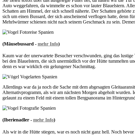
Sie fielen sofort über das ausgelegte Futter her, da hatten wir die T
Auto weggefahren, da wimmelte es schon vor lauter Blauelstern. Aller
Schatten am Himmel, der sich schnell näherte. Der Schatten gehörte zu
sich um einen Bussard, der sich anscheinend verflogen hatte, denn für 
Mehrlwürmer schienen nicht nach seinem Geschmack zu sein. Dement
(Mäusebussard -
mehr Info
)
Kaum war der unerwartete Besucher verschwunden, ging das lustige Tr
bei den Blauelstern, die sich unermüdlich vor der Hütte tummelten u
denn es war wirklich ein gelungener Nachmittag.
Allerdings war da ja noch die Sache mit dem abgesagten Gleitaaransi
Alternativprogramm, als wir am nächsten Morgen abgeholt wurden. Ic
gelaunt zu einem Feld mit einem tollen Bergpanorama im Hintergrund
(Iberienadler -
mehr Info
)
Als wir in die Hütte stiegen, war es noch nicht ganz hell. Noch bevo