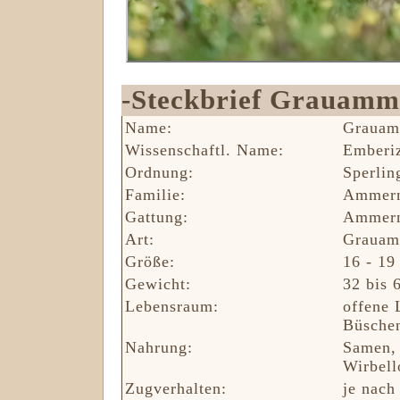
-Steckbrief Grauamm
Name:
Grauam
Wissenschaftl. Name:
Emberiz
Ordnung:
Sperlin
Familie:
Ammern
Gattung:
Ammern
Art:
Grauam
Größe:
16 - 19
Gewicht:
32 bis 
Lebensraum:
offene 
Büschen
Nahrung:
Samen, 
Wirbell
Zugverhalten:
je nach