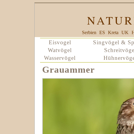
NATUR
Serbien
ES
Kreta
UK
H
Eisvogel
Singvögel & Sp
Watvögel
Schreitvöge
Wasservögel
Hühnervöge
Grauammer