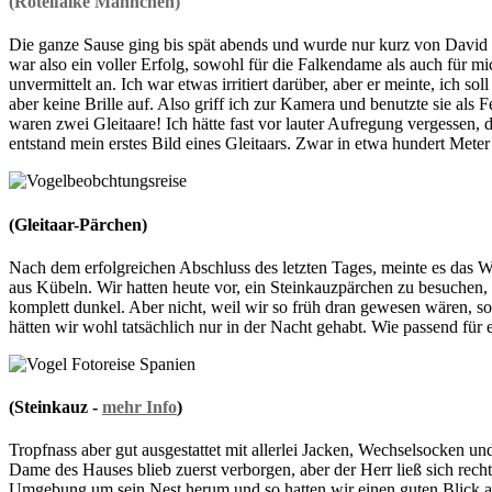
(Rötelfalke Männchen)
Die ganze Sause ging bis spät abends und wurde nur kurz von David
war also ein voller Erfolg, sowohl für die Falkendame als auch für m
unvermittelt an. Ich war etwas irritiert darüber, aber er meinte, ich 
aber keine Brille auf. Also griff ich zur Kamera und benutzte sie als 
waren zwei Gleitaare! Ich hätte fast vor lauter Aufregung vergessen,
entstand mein erstes Bild eines Gleitaars. Zwar in etwa hundert Met
(Gleitaar-Pärchen)
Nach dem erfolgreichen Abschluss des letzten Tages, meinte es das W
aus Kübeln. Wir hatten heute vor, ein Steinkauzpärchen zu besuchen, 
komplett dunkel. Aber nicht, weil wir so früh dran gewesen wären, s
hätten wir wohl tatsächlich nur in der Nacht gehabt. Wie passend für e
(Steinkauz -
mehr Info
)
Tropfnass aber gut ausgestattet mit allerlei Jacken, Wechselsocken u
Dame des Hauses blieb zuerst verborgen, aber der Herr ließ sich recht
Umgebung um sein Nest herum und so hatten wir einen guten Blick auf i