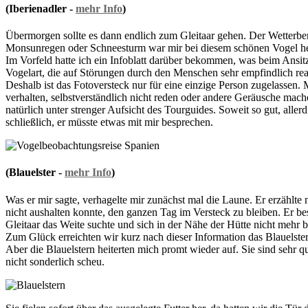
(Iberienadler -
mehr Info
)
Übermorgen sollte es dann endlich zum Gleitaar gehen. Der Wetterberi
Monsunregen oder Schneesturm war mir bei diesem schönen Vogel her
Im Vorfeld hatte ich ein Infoblatt darüber bekommen, was beim Ansitz 
Vogelart, die auf Störungen durch den Menschen sehr empfindlich reag
Deshalb ist das Fotoversteck nur für eine einzige Person zugelassen. 
verhalten, selbstverständlich nicht reden oder andere Geräusche mac
natürlich unter strenger Aufsicht des Tourguides. Soweit so gut, alle
schließlich, er müsste etwas mit mir besprechen.
(Blauelster -
mehr Info
)
Was er mir sagte, verhagelte mir zunächst mal die Laune. Er erzählte 
nicht aushalten konnte, den ganzen Tag im Versteck zu bleiben. Er be
Gleitaar das Weite suchte und sich in der Nähe der Hütte nicht mehr bl
Zum Glück erreichten wir kurz nach dieser Information das Blauelst
Aber die Blauelstern heiterten mich promt wieder auf. Sie sind sehr 
nicht sonderlich scheu.