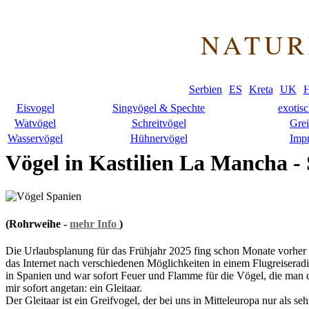
NATUR
Serbien
ES
Kreta
UK
H
Eisvogel
Singvögel & Spechte
exotis
Watvögel
Schreitvögel
Grei
Wasservögel
Hühnervögel
Imp
Vögel in Kastilien La Mancha -
(Rohrweihe -
mehr Info
)
Die Urlaubsplanung für das Frühjahr 2025 fing schon Monate vorher an.
das Internet nach verschiedenen Möglichkeiten in einem Flugreiseradi
in Spanien und war sofort Feuer und Flamme für die Vögel, die man 
mir sofort angetan: ein Gleitaar.
Der Gleitaar ist ein Greifvogel, der bei uns in Mitteleuropa nur als se