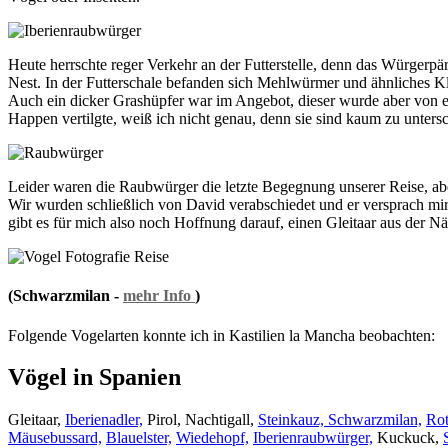
Heute herrschte reger Verkehr an der Futterstelle, denn das Würger
Nest. In der Futterschale befanden sich Mehlwürmer und ähnliches Kl
Auch ein dicker Grashüpfer war im Angebot, dieser wurde aber von 
Happen vertilgte, weiß ich nicht genau, denn sie sind kaum zu unters
Leider waren die Raubwürger die letzte Begegnung unserer Reise, aber
Wir wurden schließlich von David verabschiedet und er versprach mir
gibt es für mich also noch Hoffnung darauf, einen Gleitaar aus der N
(Schwarzmilan -
mehr Info
)
Folgende Vogelarten konnte ich in Kastilien la Mancha beobachten:
Vögel in Spanien
Gleitaar,
Iberienadler,
Pirol, Nachtigall,
Steinkauz,
Schwarzmilan,
Rot
Mäusebussard,
Blauelster,
Wiedehopf,
Iberienraubwürger,
Kuckuck,