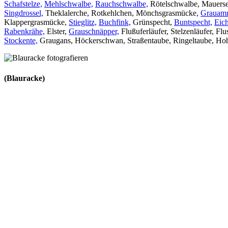
Schafstelze,
Mehlschwalbe,
Rauchschwalbe,
Rötelschwalbe, Mauersegl
Singdrossel,
Theklalerche, Rotkehlchen, Mönchsgrasmücke,
Grauam
Klappergrasmücke,
Stieglitz,
Buchfink,
Grünspecht,
Buntspecht,
Eich
Rabenkrähe,
Elster,
Grauschnäpper,
Flußuferläufer, Stelzenläufer, Fl
Stockente,
Graugans, Höckerschwan, Straßentaube, Ringeltaube, Hoh
(Blauracke)
Vogelbeobachtung Spanien
Greifvogel Fotografie Reise
Adler Fotoan