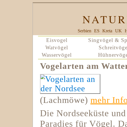
NATUR
Serbien
ES
Kreta
UK
H
Eisvogel
Singvögel & Sp
Watvögel
Schreitvöge
Wasservögel
Hühnervöge
Vogelarten am Watt
(Lachmöwe)
mehr Inf
Die Nordseeküste und
Paradies für Vögel. D