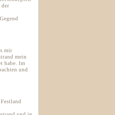
 der
e Gegend
es mir
strand mein
et habe. Im
obachten und
 Festland
strand und in