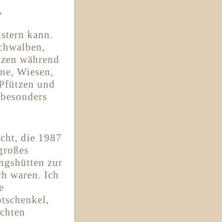
,
istern kann.
schwalben,
lzen während
une, Wiesen,
Pfützen und
 besonders
cht, die 1987
 großes
ngshütten zur
ch waren. Ich
e
otschenkel,
achten