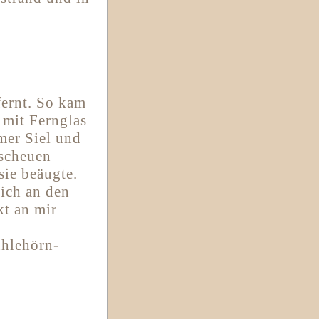
fernt. So kam
 mit Fernglas
er Siel und
 scheuen
sie beäugte.
mich an den
kt an mir
hlehörn-