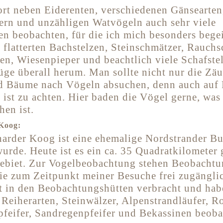
ort neben Eiderenten, verschiedenen Gänsearten
rn und unzähligen Watvögeln auch sehr viele
en beobachten, für die ich mich besonders bege
 flatterten Bachstelzen, Steinschmätzer, Rauch
n, Wiesenpieper und beachtlich viele Schafste
üge überall herum. Man sollte nicht nur die Zä
d Bäume nach Vögeln absuchen, denn auch auf 
 ist zu achten. Hier baden die Vögel gerne, was
hen ist.
 Koog:
harder Koog ist eine ehemalige Nordstrander Bu
urde. Heute ist es ein ca. 35 Quadratkilometer
ebiet. Zur Vogelbeobachtung stehen Beobachtu
ie zum Zeitpunkt meiner Besuche frei zugängli
it in den Beobachtungshütten verbracht und hab
Reiherarten, Steinwälzer, Alpenstrandläufer, R
pfeifer, Sandregenpfeifer und Bekassinen beob