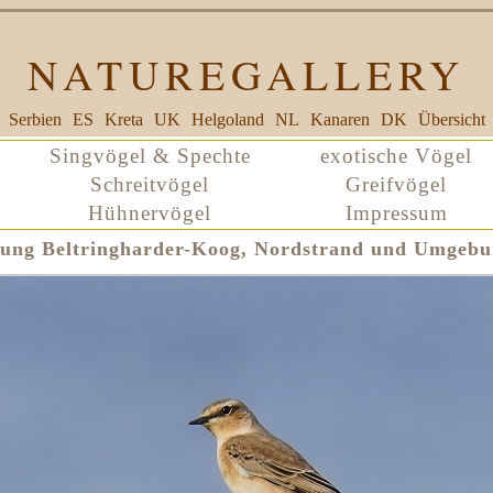
NATUREGALLERY
Serbien
ES
Kreta
UK
Helgoland
NL
Kanaren
DK
Übersicht
Singvögel & Spechte
exotische Vögel
Schreitvögel
Greifvögel
Hühnervögel
Impressum
tung Beltringharder-Koog, Nordstrand und Umgeb