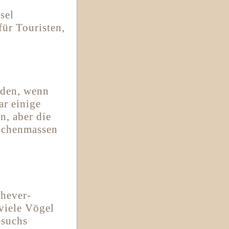
sel
für Touristen,
iden, wenn
r einige
n, aber die
schenmassen
rhever-
viele Vögel
esuchs