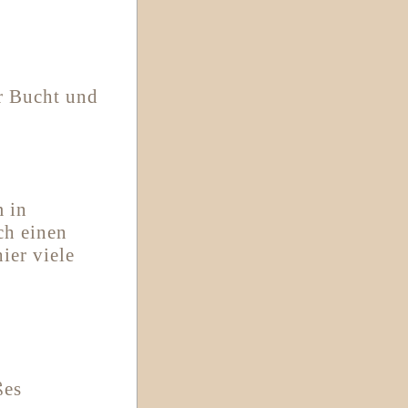
r Bucht und
m in
ch einen
ier viele
ßes