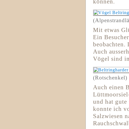
können.
(Alpenstrandlä
Mit etwas Gl
Ein Besucher
beobachten. 
Auch ausserh
Vögel sind i
(Rotschenkel)
Auch einen B
Lüttmoorsie
und hat gute
konnte ich v
Salzwiesen n
Rauchschwalb