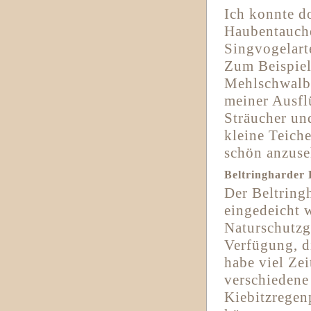
Ich konnte d
Haubentauche
Singvogelart
Zum Beispiel
Mehlschwalbe
meiner Ausfl
Sträucher un
kleine Teiche
schön anzuse
Beltringharder
Der Beltring
eingedeicht w
Naturschutzg
Verfügung, d
habe viel Ze
verschiedene 
Kiebitzregen