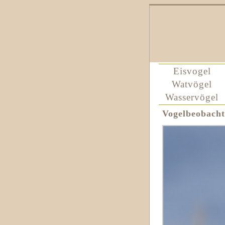
Eisvogel
Watvögel
Wasservögel
Vogelbeobach