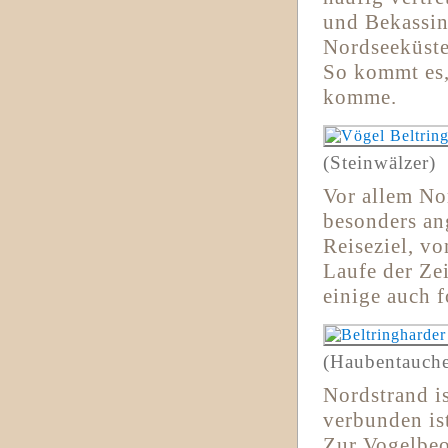
und Bekassin
Nordseeküste
So kommt es,
komme.
(Steinwälzer)
Vor allem Nor
besonders an
Reiseziel, v
Laufe der Ze
einige auch f
(Haubentauche
Nordstrand is
verbunden is
Zur Vogelbeo