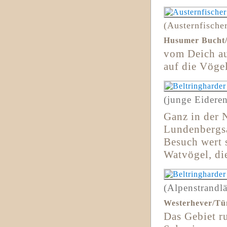
(Austernfische
Husumer Bucht/
vom Deich au
auf die Vögel
(junge Eideren
Ganz in der 
Lundenbergsa
Besuch wert 
Watvögel, di
(Alpenstrandlä
Westerhever/Tü
Das Gebiet r