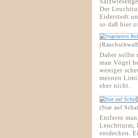
Salzwiesenge
Der Leuchttu
Eiderstedt un
so daß hier o
(Rauchschwal
Daher sollte
man Vögel be
weniger sche
meisten Limi
eher nicht.
(Star auf Scha
Entfernt man
Leuchtturm, 
entdecken. E