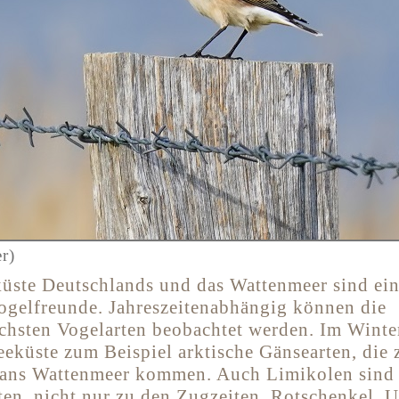
r)
üste Deutschlands und das Wattenmeer sind ein
ogelfreunde. Jahreszeitenabhängig können die
ichsten Vogelarten beobachtet werden. Im Winte
eeküste zum Beispiel arktische Gänsearten, die
ans Wattenmeer kommen. Auch Limikolen sind 
eten, nicht nur zu den Zugzeiten. Rotschenkel, 