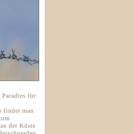
 Paradies für
r findet man
 zum
an der Küste
Uferschnepfen