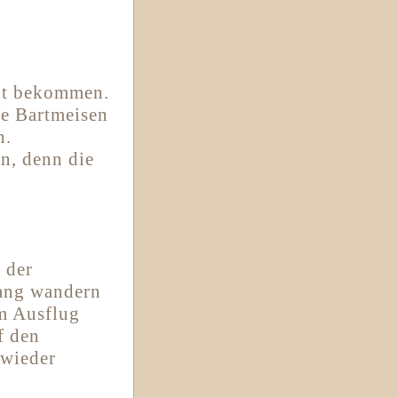
cht bekommen.
re Bartmeisen
n.
n, denn die
 der
ang wandern
m Ausflug
f den
 wieder