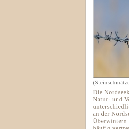
(Steinschmätze
Die Nordseek
Natur- und V
unterschiedl
an der Nords
Überwintern 
häufig vertr