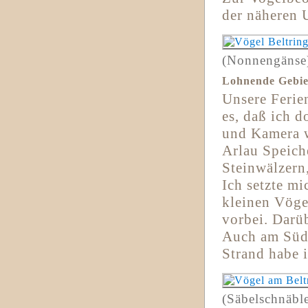
der näheren
(Nonnengänse
Lohnende Gebie
Unsere Ferie
es, daß ich 
und Kamera w
Arlau Speich
Steinwälzern,
Ich setzte mi
kleinen Vögel
vorbei. Darüb
Auch am Süd
Strand habe i
(Säbelschnäble