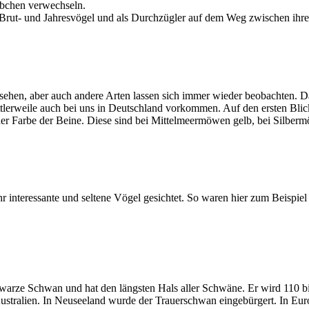
eibchen verwechseln.
Brut- und Jahresvögel und als Durchzügler auf dem Weg zwischen ihre
 sehen, aber auch andere Arten lassen sich immer wieder beobachten
erweile auch bei uns in Deutschland vorkommen. Auf den ersten Blick
der Farbe der Beine. Diese sind bei Mittelmeermöwen gelb, bei Silber
nteressante und seltene Vögel gesichtet. So waren hier zum Beispiel s
hwarze Schwan und hat den längsten Hals aller Schwäne. Er wird 110 
Australien. In Neuseeland wurde der Trauerschwan eingebürgert. In Eu