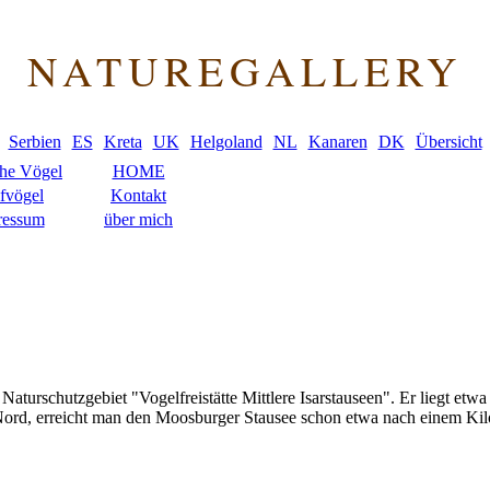
NATUREGALLERY
Serbien
ES
Kreta
UK
Helgoland
NL
Kanaren
DK
Übersicht
che Vögel
HOME
fvögel
Kontakt
ressum
über mich
turschutzgebiet "Vogelfreistätte Mittlere Isarstauseen". Er liegt et
Nord, erreicht man den Moosburger Stausee schon etwa nach einem Kilo