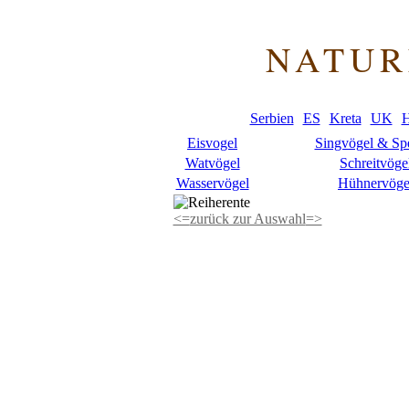
NATUR
Serbien
ES
Kreta
UK
H
Eisvogel
Singvögel & Sp
Watvögel
Schreitvöge
Wasservögel
Hühnervöge
<=
zurück zur Auswahl
=>