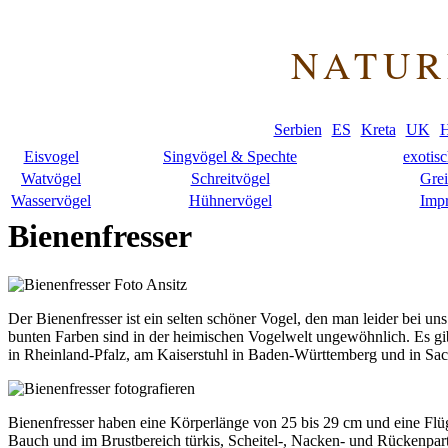
NATUR
Serbien
ES
Kreta
UK
H
Eisvogel
Singvögel & Spechte
exotis
Watvögel
Schreitvögel
Grei
Wasservögel
Hühnervögel
Imp
Bienenfresser
Der Bienenfresser ist ein selten schöner Vogel, den man leider bei u
bunten Farben sind in der heimischen Vogelwelt ungewöhnlich. Es gi
in Rheinland-Pfalz, am Kaiserstuhl in Baden-Württemberg und in Sac
Bienenfresser haben eine Körperlänge von 25 bis 29 cm und eine Fl
Bauch und im Brustbereich türkis, Scheitel-, Nacken- und Rückenparti