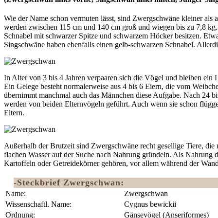
Wie der Name schon vermuten lässt, sind Zwergschwäne kleiner al
werden zwischen 115 cm und 140 cm groß und wiegen bis zu 7,8 kg.
Schnabel mit schwarzer Spitze und schwarzem Höcker besitzen. Etw
Singschwäne haben ebenfalls einen gelb-schwarzen Schnabel. Allerdin
In Alter von 3 bis 4 Jahren verpaaren sich die Vögel und bleiben ein 
Ein Gelege besteht normalerweise aus 4 bis 6 Eiern, die vom Weibche
übernimmt manchmal auch das Männchen diese Aufgabe. Nach 24 bis 3
werden von beiden Elternvögeln geführt. Auch wenn sie schon flügge
Eltern.
Außerhalb der Brutzeit sind Zwergschwäne recht gesellige Tiere, die
flachen Wasser auf der Suche nach Nahrung gründeln. Als Nahrung di
Kartoffeln oder Getreidekörner gehören, vor allem während der Wan
-Steckbrief Zwergschwan:
Name:
Zwergschwan
Wissenschaftl. Name:
Cygnus bewickii
Ordnung:
‎Gänsevögel (Anseriformes)