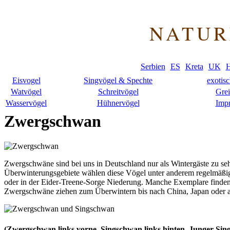
NATUR
Serbien
ES
Kreta
UK
H
Eisvogel
Singvögel & Spechte
exotis
Watvögel
Schreitvögel
Grei
Wasservögel
Hühnervögel
Imp
Zwergschwan
Zwergschwäne sind bei uns in Deutschland nur als Wintergäste zu seh
Überwinterungsgebiete wählen diese Vögel unter anderem regelmäßi
oder in der Eider-Treene-Sorge Niederung. Manche Exemplare finden s
Zwergschwäne ziehen zum Überwintern bis nach China, Japan oder 
(Zwergschwan links vorne, Singschwan links hinten, Junger Sin