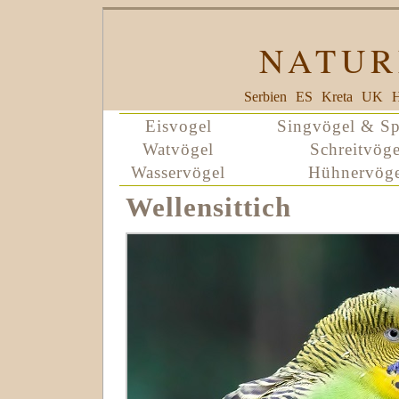
NATUR
Serbien
ES
Kreta
UK
H
Eisvogel
Singvögel & Sp
Watvögel
Schreitvöge
Wasservögel
Hühnervöge
Wellensittich