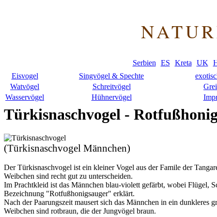
NATUR
Serbien
ES
Kreta
UK
H
Eisvogel
Singvögel & Spechte
exotis
Watvögel
Schreitvögel
Grei
Wasservögel
Hühnervögel
Imp
Türkisnaschvogel - Rotfußhoni
(Türkisnaschvogel Männchen)
Der Türkisnaschvogel ist ein kleiner Vogel aus der Famile der Tang
Weibchen sind recht gut zu unterscheiden.
Im Prachtkleid ist das Männchen blau-violett gefärbt, wobei Flügel,
Bezeichnung "Rotfußhonigsauger" erklärt.
Nach der Paarungszeit mausert sich das Männchen in ein dunkleres g
Weibchen sind rotbraun, die der Jungvögel braun.