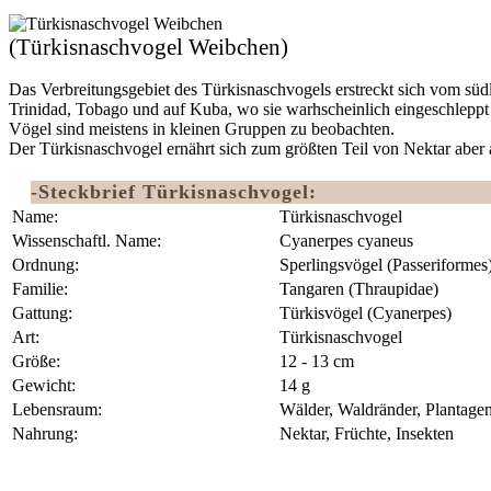
(Türkisnaschvogel Weibchen)
Das Verbreitungsgebiet des Türkisnaschvogels erstreckt sich vom südl
Trinidad, Tobago und auf Kuba, wo sie warhscheinlich eingeschlepp
Vögel sind meistens in kleinen Gruppen zu beobachten.
Der Türkisnaschvogel ernährt sich zum größten Teil von Nektar aber
-Steckbrief Türkisnaschvogel:
Name:
Türkisnaschvogel
Wissenschaftl. Name:
Cyanerpes cyaneus
Ordnung:
‎Sperlingsvögel (Passeriformes
Familie:
Tangaren (Thraupidae)
Gattung:
Türkisvögel (Cyanerpes)
Art:
Türkisnaschvogel
Größe:
12 - 13 cm
Gewicht:
14 g
Lebensraum:
Wälder, Waldränder, Plantage
Nahrung:
Nektar, Früchte, Insekten