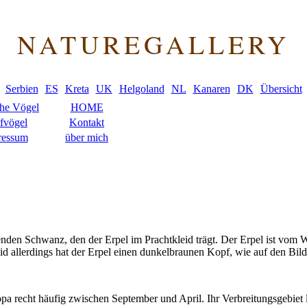
NATUREGALLERY
Serbien
ES
Kreta
UK
Helgoland
NL
Kanaren
DK
Übersicht
che Vögel
HOME
fvögel
Kontakt
ressum
über mich
den Schwanz, den der Erpel im Prachtkleid trägt. Der Erpel ist vom We
id allerdings hat der Erpel einen dunkelbraunen Kopf, wie auf den Bilde
pa recht häufig zwischen September und April. Ihr Verbreitungsgebiet 