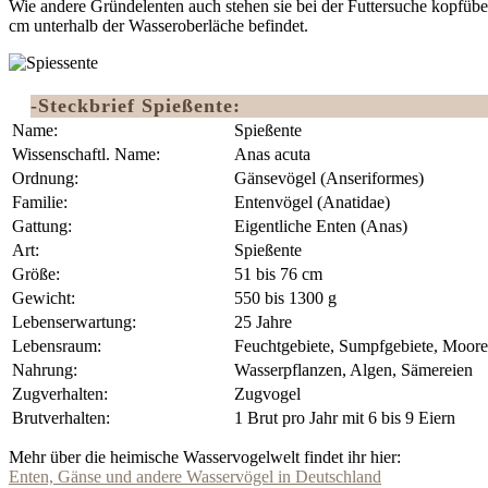
Wie andere Gründelenten auch stehen sie bei der Futtersuche kopfüb
cm unterhalb der Wasseroberläche befindet.
-Steckbrief Spießente:
Name:
Spießente
Wissenschaftl. Name:
Anas acuta
Ordnung:
Gänsevögel (Anseriformes)
Familie:
Entenvögel (Anatidae)
Gattung:
Eigentliche Enten (Anas)
Art:
Spießente
Größe:
51 bis 76 cm
Gewicht:
550 bis 1300 g
Lebenserwartung:
25 Jahre
Lebensraum:
Feuchtgebiete, Sumpfgebiete, Moore
Nahrung:
Wasserpflanzen, Algen, Sämereien
Zugverhalten:
Zugvogel
Brutverhalten:
1 Brut pro Jahr mit 6 bis 9 Eiern
Mehr über die heimische Wasservogelwelt findet ihr hier:
Enten, Gänse und andere Wasservögel in Deutschland