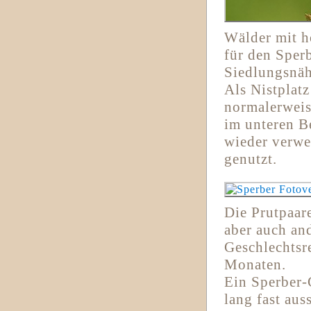
Wälder mit h
für den Sperb
Siedlungsnäh
Als Nistplat
normalerweise
im unteren B
wieder verwe
genutzt.
Die Prutpaar
aber auch an
Geschlechtsr
Monaten.
Ein Sperber-G
lang fast au