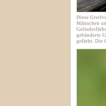
Diese Greifv
Männchen und
Gefiederfärb
gebänderte U
gefärbt. Die 