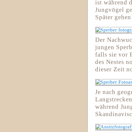
ist während 
Jungvögel ges
Später gehen 
Der Nachwuch
jungen Sperb
falls sie vor
des Nestes n
dieser Zeit n
Je nach geog
Langstrecken
während Jung
Skandinavisc