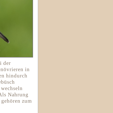
i der
növrieren in
en hindurch
Gebüsch
l wechseln
 Als Nahrung
e gehören zum