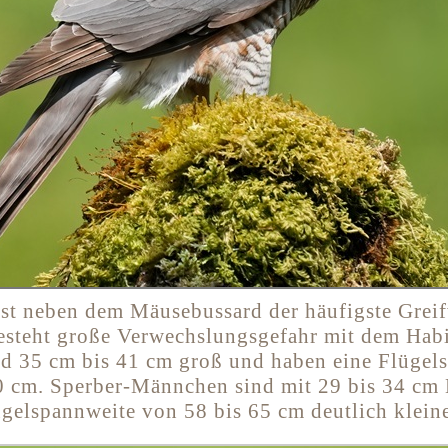
ist neben dem Mäusebussard der häufigste Greif
esteht große Verwechslungsgefahr mit dem Habi
d 35 cm bis 41 cm groß und haben eine Flügel
0 cm. Sperber-Männchen sind mit 29 bis 34 cm
ügelspannweite von 58 bis 65 cm deutlich kleine