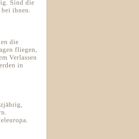
ig. Sind die
 bei ihnen.
nen die
agen fliegen,
dem Verlassen
erden in
zjährig,
rn.
teleuropa.