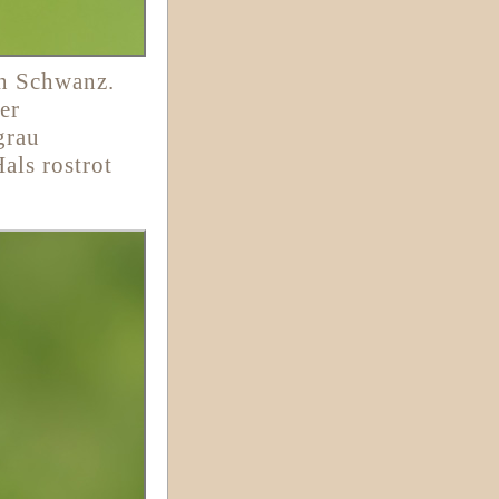
en Schwanz.
er
grau
als rostrot