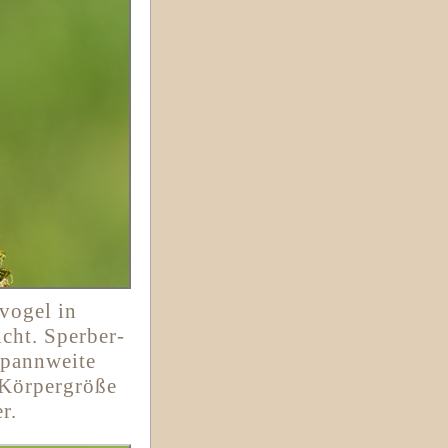
vogel in
cht. Sperber-
spannweite
 Körpergröße
r.