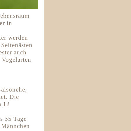
Lebensraum
er in
ter werden
 Seitenästen
ster auch
 Vogelarten
Saisonehe,
et. Die
a 12
is 35 Tage
as Männchen