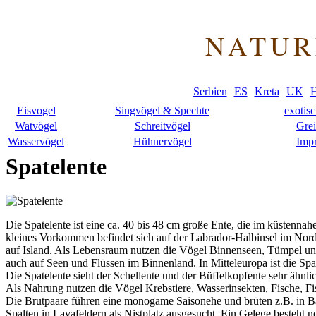
NATUR
Serbien
ES
Kreta
UK
H
Eisvogel
Singvögel & Spechte
exotis
Watvögel
Schreitvögel
Grei
Wasservögel
Hühnervögel
Imp
Spatelente
Die Spatelente ist eine ca. 40 bis 48 cm große Ente, die im küstenna
kleines Vorkommen befindet sich auf der Labrador-Halbinsel im Nor
auf Island. Als Lebensraum nutzen die Vögel Binnenseen, Tümpel und
auch auf Seen und Flüssen im Binnenland. In Mitteleuropa ist die Spate
Die Spatelente sieht der Schellente und der Büffelkopfente sehr ähnli
Als Nahrung nutzen die Vögel Krebstiere, Wasserinsekten, Fische, F
Die Brutpaare führen eine monogame Saisonehe und brüten z.B. in B
Spalten in Lavafeldern als Nistplatz ausgesucht. Ein Gelege besteht 