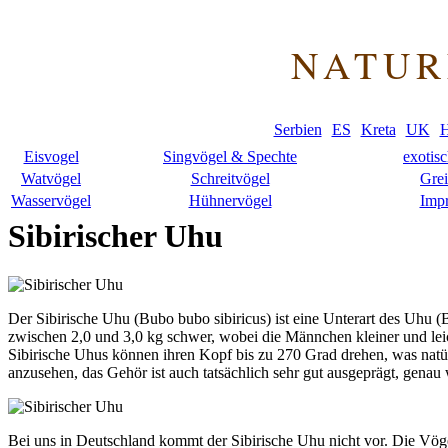
NATUR
Serbien
ES
Kreta
UK
H
Eisvogel
Singvögel & Spechte
exotis
Watvögel
Schreitvögel
Grei
Wasservögel
Hühnervögel
Imp
Sibirischer Uhu
Der Sibirische Uhu (Bubo bubo sibiricus) ist eine Unterart des Uhu 
zwischen 2,0 und 3,0 kg schwer, wobei die Männchen kleiner und leic
Sibirische Uhus können ihren Kopf bis zu 270 Grad drehen, was natürl
anzusehen, das Gehör ist auch tatsächlich sehr gut ausgeprägt, gena
Bei uns in Deutschland kommt der Sibirische Uhu nicht vor. Die Vöge