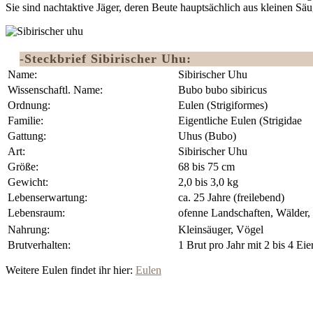
Sie sind nachtaktive Jäger, deren Beute hauptsächlich aus kleinen Sä
-Steckbrief Sibirischer Uhu:
Name:
Sibirischer Uhu
Wissenschaftl. Name:
Bubo bubo sibiricus
Ordnung:
Eulen (Strigiformes) ‎
Familie:
Eigentliche Eulen (Strigidae
Gattung:
Uhus (Bubo)
Art:
Sibirischer Uhu
Größe:
68 bis 75 cm
Gewicht:
2,0 bis 3,0 kg
Lebenserwartung:
ca. 25 Jahre (freilebend)
Lebensraum:
ofenne Landschaften, Wälder, 
Nahrung:
Kleinsäuger, Vögel
Brutverhalten:
1 Brut pro Jahr mit 2 bis 4 Eie
Weitere Eulen findet ihr hier:
Eulen
Wildpark Poing