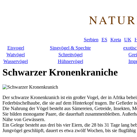
NATUR
Serbien
ES
Kreta
UK
H
Eisvogel
Singvögel & Spechte
exotis
Watvögel
Schreitvögel
Grei
Wasservögel
Hühnervögel
Imp
Schwarzer Kronenkraniche
Der schwarze Kronenkranich ist ein großer Vogel, der in Afrika behei
Federbüschelhaube, die sie auf dem Hinterkopf tragen. Ihr Gefieder i
Die Nahrung der Vögel besteht aus Sämereien, Getreide, Insekten, Mo
Sie bilden monogame Paare, die dauerhaft zusammenbleiben. Außerhal
Nähe von Gewässern.
Ein Gelege besteht aus drei bis vier Eiern, die 28 bis 31 Tage lang be
Jungvögel geschlüpft, dauert es etwa zwölf Wochen, bis sie flugfähig