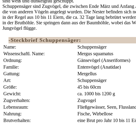
sind weiß und dunkelgrau geschuppt.
Schuppensäger sind Zugvögel, die zwischen Ende März und Anfang Ap
die von anderen Vögeln angelegt wurden. Die Nester befinden sich no
in der Regel aus 10 bis 11 Eiern, die ca. 32 Tage lang bebrütet werde
in der Bruthöhle. Sie springen dann aus der Baumhöhle, wobei das W
Jungvögel flügge.
-Steckbrief Schuppensäger:
Name:
Schuppensäger
Wissenschaftl. Name:
Mergus squamatus
Ordnung:
Gänsevögel (Anseriformes) ‎
Familie:
Entenvögel (Anatidae)
Gattung:
Mergellus
Art:
Schuppensäger
Größe:
45 bis 60cm
Gewicht:
ca. 1000 bis 1200 g
Zugverhalten:
Zugvogel
Lebensraum:
Fließgewässer, Seen, Flusslan
Nahrung:
Fische, Wirbellose
Brutverhalten:
eine Brut pro Jahr 10 bis 11 Ei