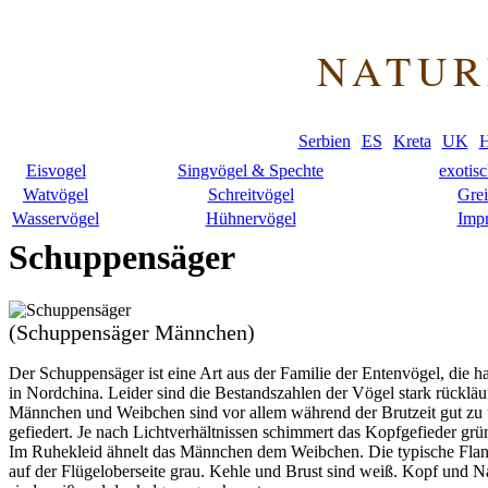
NATUR
Serbien
ES
Kreta
UK
H
Eisvogel
Singvögel & Spechte
exotis
Watvögel
Schreitvögel
Grei
Wasservögel
Hühnervögel
Imp
Schuppensäger
(Schuppensäger Männchen)
Der Schuppensäger ist eine Art aus der Familie der Entenvögel, die h
in Nordchina. Leider sind die Bestandszahlen der Vögel stark rückläu
Männchen und Weibchen sind vor allem während der Brutzeit gut zu 
gefiedert. Je nach Lichtverhältnissen schimmert das Kopfgefieder grün
Im Ruhekleid ähnelt das Männchen dem Weibchen. Die typische Flan
auf der Flügeloberseite grau. Kehle und Brust sind weiß. Kopf und 