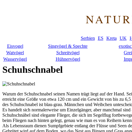
NATUR
Serbien
ES
Kreta
UK
H
Eisvogel
Singvögel & Spechte
exotis
Watvögel
Schreitvögel
Grei
Wasservögel
Hühnervögel
Imp
Schuhschnabel
Warum der Schuhschnabel seinen Namen trägt liegt auf der Hand. Sei
erreicht eine Größe von etwa 120 cm und ein Gewicht von bis zu 6,5
des Schuhschnabel ist blau-grau. Männchen und Weibchen untescheide
Es handelt sich normalerweise um Einzelgänger, aber manchmal sind d
Schuhschnäbel sind elegante Flieger, die sich im Segelflug fortbew
beim Fliegen nach hinten gelegt, genau wie man es von Reihern kenn
Als Lebensraum dienen Sumpfgebiete entlang der Flüsse und Seen des
Gebrütet wird auf dem Boden, wo das Nest aus Binsen und Gras angele