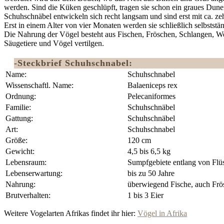
werden. Sind die Küken geschlüpft, tragen sie schon ein graues Dunen
Schuhschnäbel entwickeln sich recht langsam und sind erst mit ca. ze
Erst in einem Alter von vier Monaten werden sie schließlich selbststä
Die Nahrung der Vögel besteht aus Fischen, Fröschen, Schlangen, Wei
Säugetiere und Vögel vertilgen.
-Steckbrief Schuhschnabel:
Name:
Schuhschnabel
Wissenschaftl. Name:
Balaeniceps rex
Ordnung:
Pelecaniformes‎
Familie:
Schuhschnäbel
Gattung:
Schuhschnäbel
Art:
Schuhschnabel
Größe:
120 cm
Gewicht:
4,5 bis 6,5 kg
Lebensraum:
Sumpfgebiete entlang von Flü
Lebenserwartung:
bis zu 50 Jahre
Nahrung:
überwiegend Fische, auch Frös
Brutverhalten:
1 bis 3 Eier
Weitere Vogelarten Afrikas findet ihr hier:
Vögel in Afrika