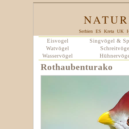
NATUR
Serbien
ES
Kreta
UK
H
Eisvogel
Singvögel & Sp
Watvögel
Schreitvöge
Wasservögel
Hühnervöge
Rothaubenturako