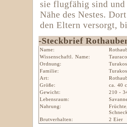
sie flugfähig sind und 
Nähe des Nestes. Dort
den Eltern versorgt, bi
-Steckbrief Rothaube
Name:
Rothau
Wissenschaftl. Name:
Tauraco
Ordnung:
Turakos
Familie:
Turako
Art:
Rothau
Größe:
ca. 40 
Gewicht:
210 - 3
Lebensraum:
Savann
Nahrung:
Früchte
Schneck
Brutverhalten:
2 Eier