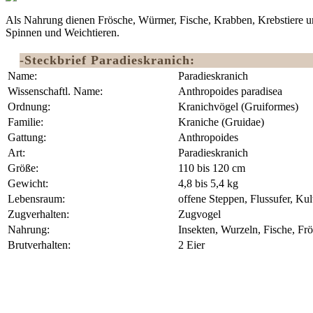
Als Nahrung dienen Frösche, Würmer, Fische, Krabben, Krebstiere u
Spinnen und Weichtieren.
-Steckbrief Paradieskranich:
Name:
Paradieskranich
Wissenschaftl. Name:
Anthropoides paradisea
Ordnung:
Kranichvögel (Gruiformes)‎
Familie:
Kraniche (Gruidae)
Gattung:
Anthropoides
Art:
Paradieskranich
Größe:
110 bis 120 cm
Gewicht:
4,8 bis 5,4 kg
Lebensraum:
offene Steppen, Flussufer, Kul
Zugverhalten:
Zugvogel
Nahrung:
Insekten, Wurzeln, Fische, Frö
Brutverhalten:
2 Eier