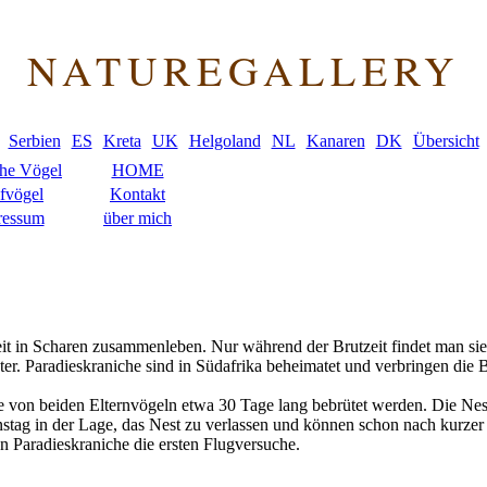
NATUREGALLERY
Serbien
ES
Kreta
UK
Helgoland
NL
Kanaren
DK
Übersicht
che Vögel
HOME
fvögel
Kontakt
ressum
über mich
tzeit in Scharen zusammenleben. Nur während der Brutzeit findet man s
ter. Paradieskraniche sind in Südafrika beheimatet und verbringen die B
ie von beiden Elternvögeln etwa 30 Tage lang bebrütet werden. Die N
tag in der Lage, das Nest zu verlassen und können schon nach kurzer
n Paradieskraniche die ersten Flugversuche.