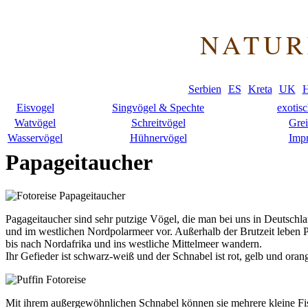
NATUR
Serbien
ES
Kreta
UK
H
Eisvogel
Singvögel & Spechte
exotis
Watvögel
Schreitvögel
Grei
Wasservögel
Hühnervögel
Imp
Papageitaucher
Pagageitaucher sind sehr putzige Vögel, die man bei uns in Deutschla
und im westlichen Nordpolarmeer vor. Außerhalb der Brutzeit leben 
bis nach Nordafrika und ins westliche Mittelmeer wandern.
Ihr Gefieder ist schwarz-weiß und der Schnabel ist rot, gelb und orang
Mit ihrem außergewöhnlichen Schnabel können sie mehrere kleine Fisc