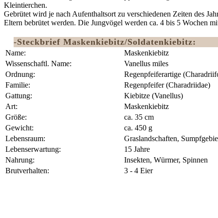
Kleintierchen.
Gebrütet wird je nach Aufenthaltsort zu verschiedenen Zeiten des Jah
Eltern bebrütet werden. Die Jungvögel werden ca. 4 bis 5 Wochen mit
-Steckbrief Maskenkiebitz/Soldatenkiebitz:
Name:
Maskenkiebitz
Wissenschaftl. Name:
Vanellus miles
Ordnung:
Regenpfeiferartige (Charadriif
Familie:
Regenpfeifer (Charadriidae)
Gattung:
Kiebitze (Vanellus)
Art:
Maskenkiebitz
Größe:
ca. 35 cm
Gewicht:
ca. 450 g
Lebensraum:
Graslandschaften, Sumpfgebie
Lebenserwartung:
15 Jahre
Nahrung:
Insekten, Würmer, Spinnen
Brutverhalten:
3 - 4 Eier