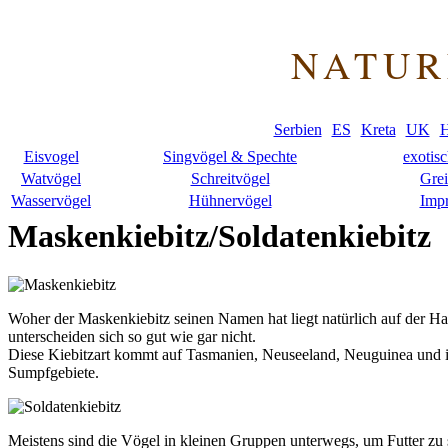
NATUR
Serbien
ES
Kreta
UK
H
Eisvogel
Singvögel & Spechte
exotis
Watvögel
Schreitvögel
Grei
Wasservögel
Hühnervögel
Imp
Maskenkiebitz/Soldatenkiebitz
Woher der Maskenkiebitz seinen Namen hat liegt natürlich auf der
unterscheiden sich so gut wie gar nicht.
Diese Kiebitzart kommt auf Tasmanien, Neuseeland, Neuguinea und i
Sumpfgebiete.
Meistens sind die Vögel in kleinen Gruppen unterwegs, um Futter zu