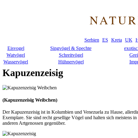
NATUR
Serbien
ES
Kreta
UK
H
Eisvogel
Singvögel & Spechte
exotis
Watvögel
Schreitvögel
Grei
Wasservögel
Hühnervögel
Imp
Kapuzenzeisig
(Kapuzenzeisig Weibchen)
Der Kapuzenzeisig ist in Kolumbien und Venezuela zu Hause, allerding
Exemplare. Sie sind recht gesellige Vögel und halten sich meistens i
anderen Artgenossen gegenüber.