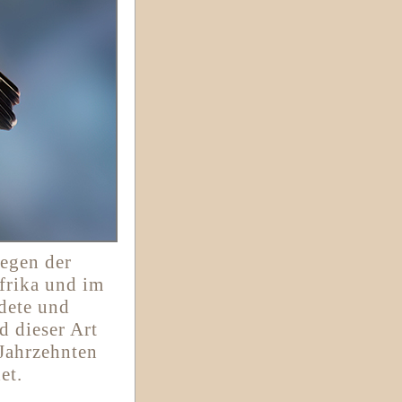
wegen der
frika und im
dete und
 dieser Art
 Jahrzehnten
et.