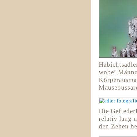
Habichtsadle
wobei Männch
Körperausmaß
Mäusebussard
Die Gefiederf
relativ lang 
den Zehen be