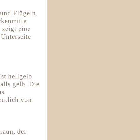
und Flügeln,
ckenmitte
 zeigt eine
 Unterseite
ist hellgelb
alls gelb. Die
as
eutlich von
raun, der