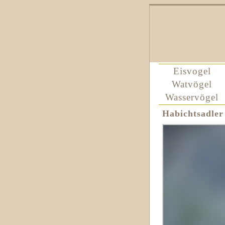
Eisvogel
Watvögel
Wasservögel
Habichtsadler