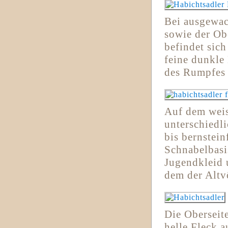
Bei ausgewac
sowie der Ob
befindet sich
feine dunkle
des Rumpfes 
Auf dem weis
unterschiedli
bis bernstein
Schnabelbasis
Jugendkleid 
dem der Altv
Die Oberseit
helle Fleck a