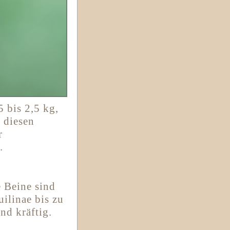
 bis 2,5 kg,
 diesen
r
.
e Beine sind
uilinae bis zu
nd kräftig.