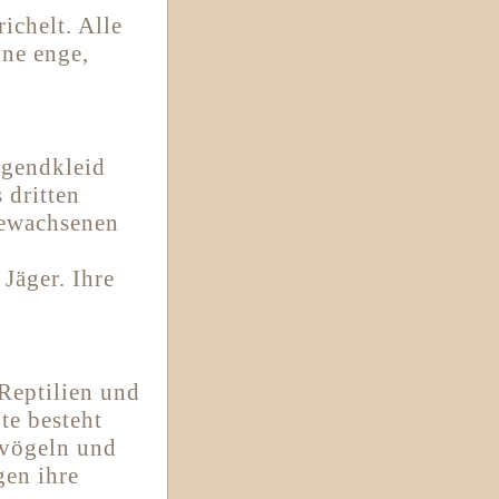
ichelt. Alle
ne enge,
ugendkleid
 dritten
gewachsenen
Jäger. Ihre
Reptilien und
te besteht
rvögeln und
gen ihre