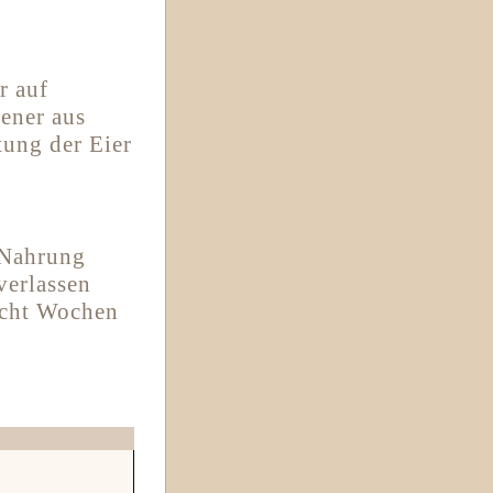
r auf
tener aus
tung der Eier
 Nahrung
verlassen
acht Wochen