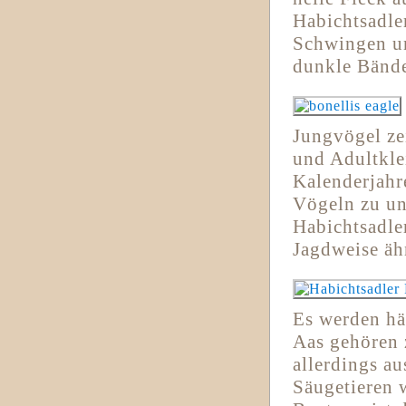
Habichtsadle
Schwingen un
dunkle Bände
Jungvögel ze
und Adultkle
Kalenderjahr
Vögeln zu un
Habichtsadler
Jagdweise ähn
Es werden hä
Aas gehören 
allerdings a
Säugetieren w