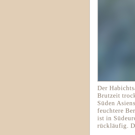
Der Habichtsa
Brutzeit tro
Süden Asiens
feuchtere Be
ist in Südeur
rückläufig. D