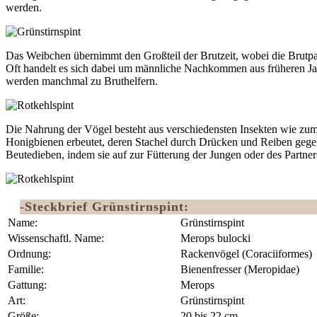
werden.
Das Weibchen übernimmt den Großteil der Brutzeit, wobei die Brutpa
Oft handelt es sich dabei um männliche Nachkommen aus früheren Ja
werden manchmal zu Bruthelfern.
Die Nahrung der Vögel besteht aus verschiedensten Insekten wie zum
Honigbienen erbeutet, deren Stachel durch Drücken und Reiben gege
Beutedieben, indem sie auf zur Fütterung der Jungen oder des Partn
-Steckbrief Grünstirnspint:
Name:
Grünstirnspint
Wissenschaftl. Name:
Merops bulocki
Ordnung:
‎Rackenvögel (Coraciiformes)
Familie:
Bienenfresser (Meropidae)
Gattung:
Merops
Art:
Grünstirnspint
Größe:
20 bis 22 cm