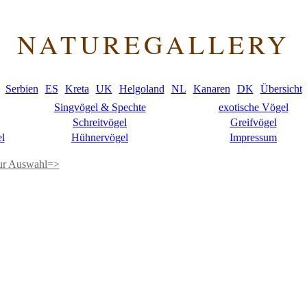
NATUREGALLERY
Serbien
ES
Kreta
UK
Helgoland
NL
Kanaren
DK
Übersicht
Singvögel & Spechte
exotische Vögel
Schreitvögel
Greifvögel
l
Hühnervögel
Impressum
ur Auswahl
=>