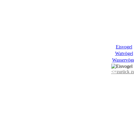
Eisvogel
Watvögel
Wasservöge
<=
zurück z