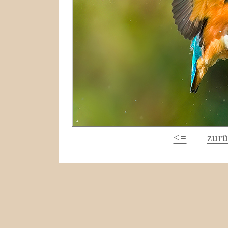
<=
zur