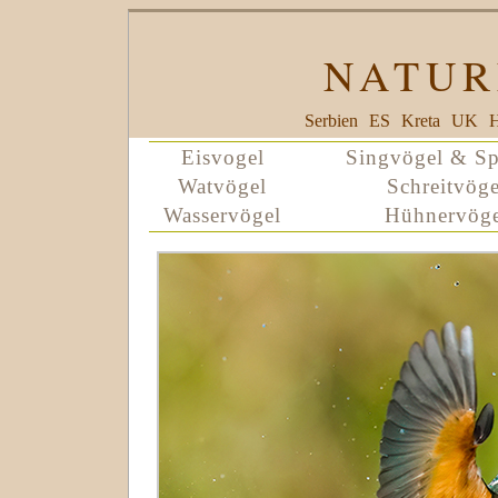
NATUR
Serbien
ES
Kreta
UK
H
Eisvogel
Singvögel & Sp
Watvögel
Schreitvöge
Wasservögel
Hühnervöge