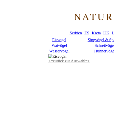
NATUR
Serbien
ES
Kreta
UK
H
Eisvogel
Singvögel & Sp
Watvögel
Schreitvöge
Wasservögel
Hühnervöge
<=
zurück zur Auswahl
=>