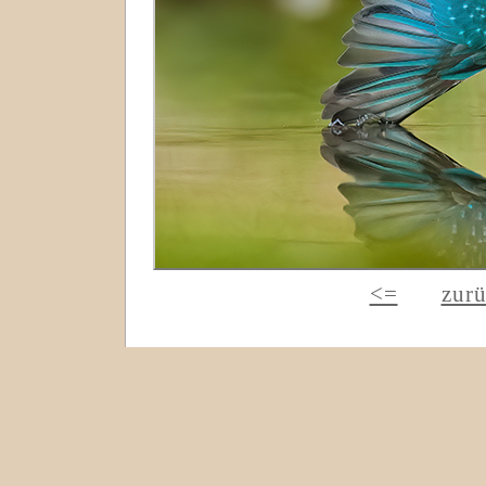
<=
zur