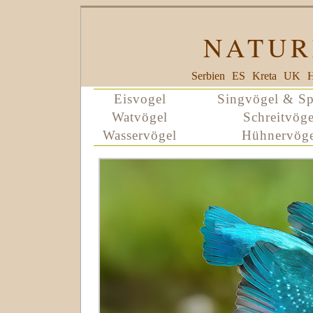
NATUR
Serbien
ES
Kreta
UK
H
Eisvogel
Singvögel & Sp
Watvögel
Schreitvöge
Wasservögel
Hühnervöge