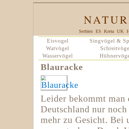
NATUR
Serbien
ES
Kreta
UK
H
Eisvogel
Singvögel & Sp
Watvögel
Schreitvöge
Wasservögel
Hühnervöge
Blauracke
Leider bekommt man d
Deutschland nur noch 
mehr zu Gesicht. Bei u