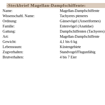
-Steckbrief Magellan-Dampfschiffente:
Name:
Magellan-Dampfschiffente
Wissenschaftl. Name:
Tachyeres pteneres
Ordnung:
‎Gänsevögel (Anseriformes)
Familie:
Entenvögel (Anatidae)
Gattung:
Dampfschiffenten (Tachyeres)
Art:
Magellan-Dampfschiffente
Gewicht:
4,1 bis 6 kg
Lebensraum:
Küstengebiete
Zugverhalten:
Standvogel/Flugunfähig
Brutverhalten:
4 bis 7 Eier