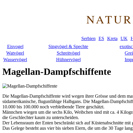
NATUR
Serbien
ES
Kreta
UK
H
Eisvogel
Singvögel & Spechte
exotis
Watvögel
Schreitvögel
Grei
Wasservögel
Hühnervögel
Imp
Magellan-Dampfschiffente
Die Magellan-Dampfschiffente wird wegen ihrer Grösse und dem mas
südamerikanische, flugunfähige Halbgans. Die Magellan-Dampfschif
10.000 bis 100.000 noch verbleibende Tiere geschätzt.
Männchen wiegen um die sechs Kilo, Weibchen sind mit ca. 4 Kilogram
die Geschlechter kaum zu unterscheiden.
Der Lebensraum der Enten beschränkt sich auf Küstenabschnitte mit
Das Gelege besteht aus vier bis sieben Eiern, die um die 30 Tage lan